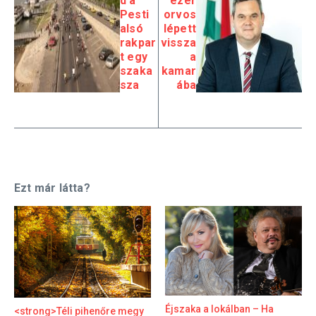
d a
ezer
Pesti
orvos
alsó
lépett
rakpar
vissza
t egy
a
szaka
kamar
sza
ába
Ezt már látta?
Éjszaka a lokálban – Ha
<strong>Téli pihenőre megy