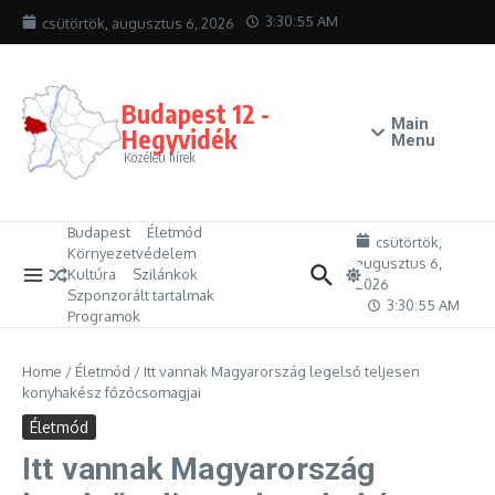
Ugrás a tartalomhoz
3:30:55 AM
csütörtök, augusztus 6, 2026
Budapest 12 -
Main
Hegyvidék
Menu
Közéleti hírek
Budapest
Életmód
csütörtök,
Környezetvédelem
augusztus 6,
Kultúra
Szilánkok
2026
Szponzorált tartalmak
3:30:55 AM
Programok
Home
/
Életmód
/
Itt vannak Magyarország legelső teljesen
konyhakész főzőcsomagjai
Életmód
Itt vannak Magyarország