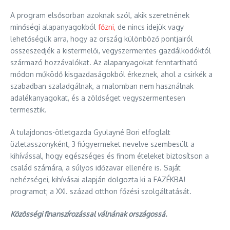
A program elsősorban azoknak szól, akik szeretnének
minőségi alapanyagokból
főzni,
de nincs idejük vagy
lehetőségük arra, hogy az ország különböző pontjairól
összeszedjék a kistermelői, vegyszermentes gazdálkodóktól
származó hozzávalókat. Az alapanyagokat fenntartható
módon működő kisgazdaságokból érkeznek, ahol a csirkék a
szabadban szaladgálnak, a malomban nem használnak
adalékanyagokat, és a zöldséget vegyszermentesen
termesztik.
A tulajdonos-ötletgazda Gyulayné Bori elfoglalt
üzletasszonyként, 3 fiúgyermeket nevelve szembesült a
kihívással, hogy egészséges és finom ételeket biztosítson a
család számára, a súlyos időzavar ellenére is. Saját
nehézségei, kihívásai alapján dolgozta ki a FAZÉKBA!
programot; a XXI. század otthon főzési szolgáltatását.
Közösségi finanszírozással válnának országossá.