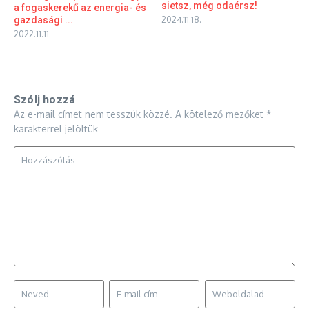
sietsz, még odaérsz!
a fogaskerekű az energia- és
gazdasági ...
2024.11.18.
2022.11.11.
Szólj hozzá
Az e-mail címet nem tesszük közzé.
A kötelező mezőket
*
karakterrel jelöltük