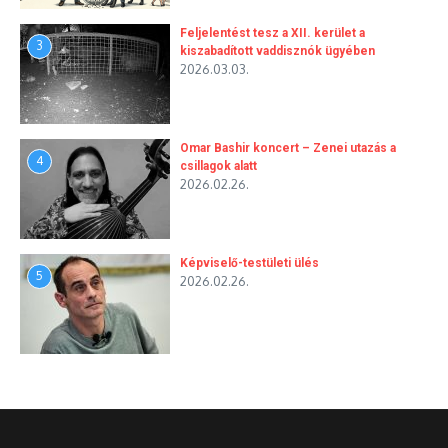
Feljelentést tesz a XII. kerület a
3
kiszabadított vaddisznók ügyében
2026.03.03.
Omar Bashir koncert – Zenei utazás a
4
csillagok alatt
2026.02.26.
Képviselő-testületi ülés
5
2026.02.26.