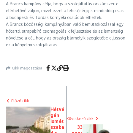
A Brancs kampány célja, hogy a szolgáltatás országszerte
elérhetővé váljon, mivel ezzel a lehetőséggel mindeddig csak
a budapesti és Tordas környéki családok élhettek.
A Brancs közösségi kampányában való bemutatkozással egy
hőtartó, strapabíró csomagolás kifejlesztése és az ismertség
növelése a cél, hogy az ország bármelyik szegletébe eljusson
ez a kényelmi szolgáltatás.
Cikk megosztása
Előző cikk
Hétvé
gén
Következő cikk
ismét
szaba
33