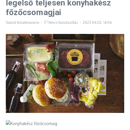
legelső teljesen konyhakész
főzőcsomagjai
Szerző
krisztinavaros
Nincs hozzászólás
2023.04.02.
14:06