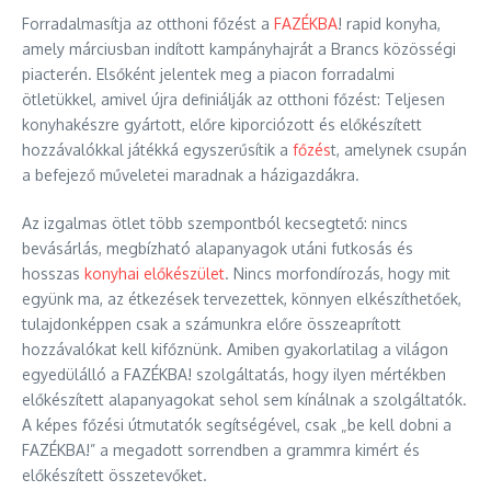
Forradalmasítja az otthoni főzést a
FAZÉKBA
! rapid konyha,
amely márciusban indított kampányhajrát a Brancs közösségi
piacterén. Elsőként jelentek meg a piacon forradalmi
ötletükkel, amivel újra definiálják az otthoni főzést: Teljesen
konyhakészre gyártott, előre kiporciózott és előkészített
hozzávalókkal játékká egyszerűsítik a
főzés
t, amelynek csupán
a befejező műveletei maradnak a házigazdákra.
Az izgalmas ötlet több szempontból kecsegtető: nincs
bevásárlás, megbízható alapanyagok utáni futkosás és
hosszas
konyhai előkészület
. Nincs morfondírozás, hogy mit
együnk ma, az étkezések tervezettek, könnyen elkészíthetőek,
tulajdonképpen csak a számunkra előre összeaprított
hozzávalókat kell kifőznünk. Amiben gyakorlatilag a világon
egyedülálló a FAZÉKBA! szolgáltatás, hogy ilyen mértékben
előkészített alapanyagokat sehol sem kínálnak a szolgáltatók.
A képes főzési útmutatók segítségével, csak „be kell dobni a
FAZÉKBA!” a megadott sorrendben a grammra kimért és
előkészített összetevőket.