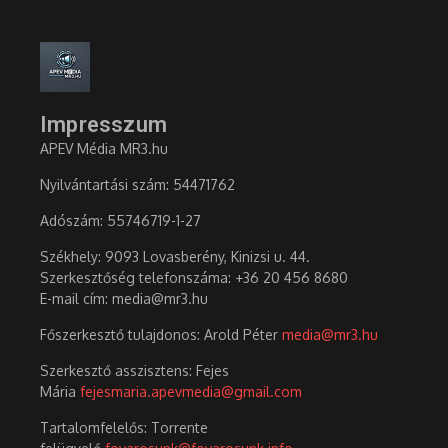
Impresszum
APEV Média MR3.hu
Nyilvántartási szám: 54471762
Adószám:
55746719-1-27
Székhely: 9093 Lovasberény, Kinizsi u. 44.
Szerkesztőség telefonszáma: +36 20 456 8680
E-mail cím: media@mr3.hu
Főszerkesztő tulajdonos: Arold Péter
media@mr3.hu
Szerkesztő asszisztens: Fejes
Mária
fejesmaria.apevmedia@gmail.com
Tartalomfelelős: Torrente