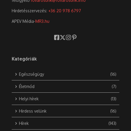
felügyelő
fovarosunk@fovarosunk.info
Hirdetésszervezés:
+36 20 978 6797
APEV Média-
MR3.hu
Kategóriák
Egészségügy
(16)
Életmód
(7)
Helyi hírek
(13)
Hirdess velünk
(16)
Hírek
(143)