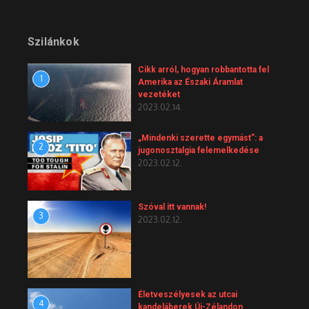
Szilánkok
Cikk arról, hogyan robbantotta fel
1
Amerika az Északi Áramlat
vezetéket
2023.02.14.
„Mindenki szerette egymást”: a
2
jugonosztalgia felemelkedése
2023.02.12.
Szóval itt vannak!
3
2023.02.12.
Életveszélyesek az utcai
4
kandeláberek Új-Zélandon