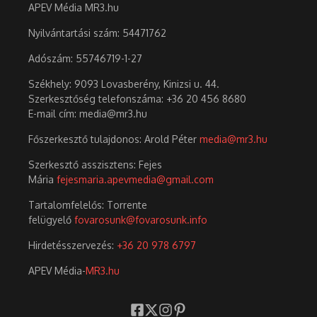
APEV Média MR3.hu
Nyilvántartási szám: 54471762
Adószám:
55746719-1-27
Székhely: 9093 Lovasberény, Kinizsi u. 44.
Szerkesztőség telefonszáma: +36 20 456 8680
E-mail cím: media@mr3.hu
Főszerkesztő tulajdonos: Arold Péter
media@mr3.hu
Szerkesztő asszisztens: Fejes
Mária
fejesmaria.apevmedia@gmail.com
Tartalomfelelős: Torrente
felügyelő
fovarosunk@fovarosunk.info
Hirdetésszervezés:
+36 20 978 6797
APEV Média-
MR3.hu