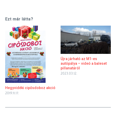
Ezt már látta?
Újra járható az M1-es
autópálya – videó a baleset
pillanatáról
2023.03.12.
Hegyvidéki cipősdoboz akció
2019.11.17.