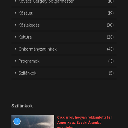
Kovács Gergely polgármester
(10)
Közélet
(19)
Közlekedés
(30)
Kultúra
(28)
Önkormányzati hírek
(43)
Programok
(13)
Szilánkok
(5)
Szilánkok
Cikk arról, hogyan robbantotta fel
1
Amerika az Északi Áramlat
vezetéket