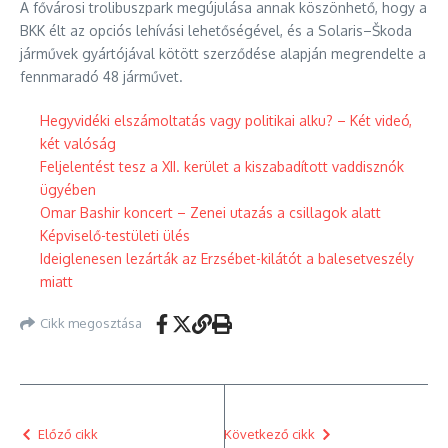
A fővárosi trolibuszpark megújulása annak köszönhető, hogy a
BKK élt az opciós lehívási lehetőségével, és a Solaris–Škoda
járművek gyártójával kötött szerződése alapján megrendelte a
fennmaradó 48 járművet.
Hegyvidéki elszámoltatás vagy politikai alku? – Két videó,
két valóság
Feljelentést tesz a XII. kerület a kiszabadított vaddisznók
ügyében
Omar Bashir koncert – Zenei utazás a csillagok alatt
Képviselő-testületi ülés
Ideiglenesen lezárták az Erzsébet-kilátót a balesetveszély
miatt
Cikk megosztása
Előző cikk
Következő cikk