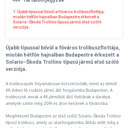
1. Újabb típussal bővül a főváros trolibuszflottája,
miután hétfőn hajnalban Budapestre érkezett a
Solaris–Škoda Trollino típusú jármű első szóló
verziója.
Újabb típussal bővül a főváros trolibuszflottája,
miután hétfőn hajnalban Budapestre érkezett a
Solaris–Škoda Trollino típusú jármű első szóló
verziója.
A trolibuszpark folyamatosan korszerűsödik, mivel az elmúlt
fél évben 16 csuklós jármű állt forgalomba Budapesten. A
trolibuszok annak a 48 járműből álló flottának a darabjai,
amelyek szinte még 2014-es áron kerülnek a fővárosba.
Megérkezett Budapestre az első szóló Solaris–Škoda Trollino
típusú trolibusz, amely az utasforgalomba állítás előtt még a