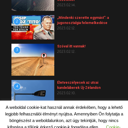
2023.02.14.
„Mindenki szerette egymást”: a
2
jugonosztalgia felemelkedése
2023.02.12.
Szóval itt vannak!
3
2023.02.12.
Életveszélyesek az utcai
4
kandeláberek Új-Zélandon
2023.02.10.
A weboldal cookie-kat használ annak érdekében, hogy a lehető
legjobb felhasználói élményt nyújtsa. Amennyiben Ön folytatja a
böngészést a weboldalunkon, azt úgy tekintjük, hogy nincs
kifogása a tőlünk érkező cookie-k fogadása ellen.
Cookie-