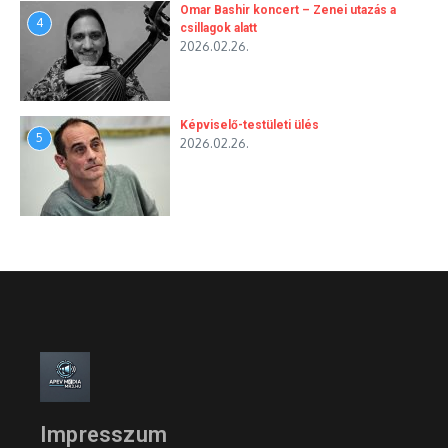
Omar Bashir koncert – Zenei utazás a
4
csillagok alatt
2026.02.26.
Képviselő-testületi ülés
5
2026.02.26.
Impresszum