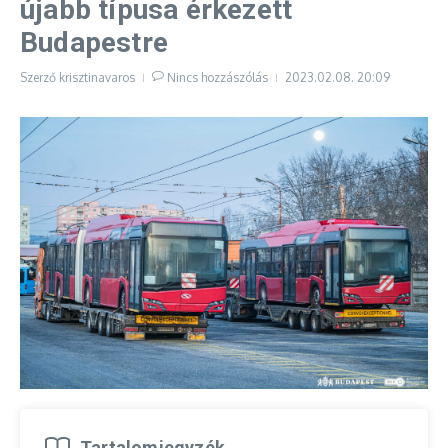
újabb típusa érkezett
Budapestre
Szerző
krisztinavaros
Nincs hozzászólás
2023.02.08.
20:09
Tartalomjegyzék