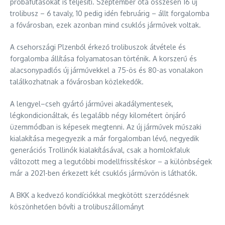
próbafutásokat is teljesíti. Szeptember óta összesen 16 új
trolibusz – 6 tavaly, 10 pedig idén februárig – állt forgalomba
a fővárosban, ezek azonban mind csuklós járművek voltak.
A csehországi Plzenből érkező trolibuszok átvétele és
forgalomba állítása folyamatosan történik. A korszerű és
alacsonypadlós új járművekkel a 75-ös és 80-as vonalakon
találkozhatnak a fővárosban közlekedők.
A lengyel–cseh gyártó járművei akadálymentesek,
légkondicionáltak, és legalább négy kilométert önjáró
üzemmódban is képesek megtenni. Az új járművek műszaki
kialakítása megegyezik a már forgalomban lévő, negyedik
generációs Trollinók kialakításával, csak a homlokfaluk
változott meg a legutóbbi modellfrissítéskor – a különbségek
már a 2021-ben érkezett két csuklós járművön is láthatók.
A BKK a kedvező kondíciókkal megkötött szerződésnek
köszönhetően bővíti a trolibuszállományt