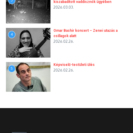
3
kiszabadított vaddisznók ügyében
2026.03.03.
Omar Bashir koncert – Zenei utazás a
4
csillagok alatt
2026.02.26.
Képviselő-testületi ülés
5
2026.02.26.