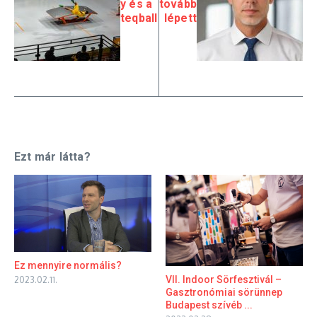
y és a
tovább
teqball
lépett
Ezt már látta?
Ez mennyire normális?
VII. Indoor Sörfesztivál –
2023.02.11.
Gasztronómiai sörünnep
Budapest szívéb ...