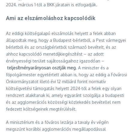
2024. március 1-től a BKK járatain is elfogadják.
Ami az elszámoláshoz kapcsolódik
Az eddigi költségalapú elszámolás helyett a felek abban
állapodtak meg, hogy a Budapest-bérletből, a Pest vármegyei
bérletből és az országbérletből származó bevételt, és az
ahhoz kapcsolódó menetdíjkiegészítést – az adott
érvényességi terület sajátosságaihoz igazodóan –
teljesítményarányosan osztják meg
. A miniszter és a
főpolgármester egyetértett abban is, hogy az eddig a Fővárosi
Önkormányzatot illető évi 12 milliárd forint normatív
költségvetési támogatás helyett 2024-től a felek egy olyan
rendszert alakítanak ki, amely egyaránt szolgálja a budapesti
és az agglomerációs közösségi közlekedés bevétellel nem
fedezett költségeinek megtérülését.
A minisztérium és a főváros lezárja a tavaly év végén
megszűnt korábbi agglomerációs megállapodással