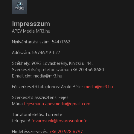
Impresszum
APEV Média MR3.hu
Nyilvántartási szám: 54471762
Adószám:
55746719-1-27
Székhely: 9093 Lovasberény, Kinizsi u. 44.
Szerkesztőség telefonszáma: +36 20 456 8680
E-mail cím: media@mr3.hu
Főszerkesztő tulajdonos: Arold Péter
media@mr3.hu
Szerkesztő asszisztens: Fejes
Mária
fejesmaria.apevmedia@gmail.com
Tartalomfelelős: Torrente
felügyelő
fovarosunk@fovarosunk.info
Hirdetésszervezés:
+36 20 978 6797