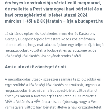
érvényes konstrukciója sértetlenül megmarad,
de mellette a Pest vármegyei havi bérlettel és a
havi országbérlettel is lehet utazni 2024.
március 1-től a BKK járatain – írja a budapest.hu
Lázár János építési és közlekedési miniszter és Karácsony
Gergely Budapest főpolgármestere közös közleményben
jelentették be, hogy mai találkozójukon egy teljesen új, átfogó
megállapodást kötöttek a budapesti és az agglomerációs
közösségi közlekedés viszonyának rendezéséről.
Ami a utazóközönséget érinti
A megállapodás utasok százezrei számára teszi olcsóbbá és
egyszerűbbé a közösségi közlekedés használatát, ugyanis a
megállapodás értelmében a Budapest-bérlet változatlanul
érvényes marad a főváros egész területén a BKK mellett a
MÁV, a Volán és a HÉV járatain is, de újdonság, hogy a Pest
vármegyére váltott havi bérletet, illetve a havi országbérletet