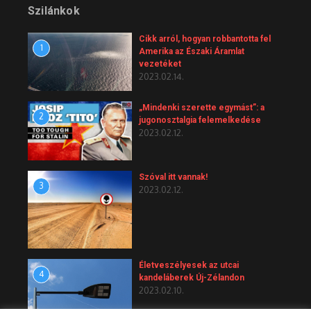
Szilánkok
Cikk arról, hogyan robbantotta fel
1
Amerika az Északi Áramlat
vezetéket
2023.02.14.
„Mindenki szerette egymást”: a
2
jugonosztalgia felemelkedése
2023.02.12.
Szóval itt vannak!
3
2023.02.12.
Életveszélyesek az utcai
4
kandeláberek Új-Zélandon
2023.02.10.