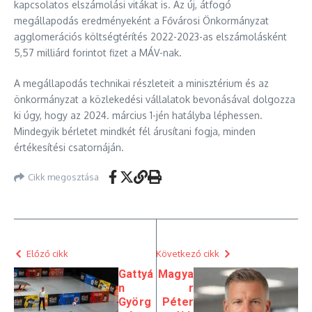
kapcsolatos elszámolási vitákat is. Az új, átfogó
megállapodás eredményeként a Fővárosi Önkormányzat
agglomerációs költségtérítés 2022-2023-as elszámolásként
5,57 milliárd forintot fizet a MÁV-nak.
A megállapodás technikai részleteit a minisztérium és az
önkormányzat a közlekedési vállalatok bevonásával dolgozza
ki úgy, hogy az 2024. március 1-jén hatályba léphessen.
Mindegyik bérletet mindkét fél árusítani fogja, minden
értékesítési csatornáján.
Cikk megosztása
Előző cikk
Következő cikk
Gattyá
Magya
n
r
Györg
Péter