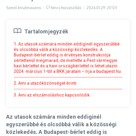
Szerző
krisztinavaros
Nincs hozzászólás
2024.01.29.
20:03
Tartalomjegyzék
1. Az utasok számára minden eddiginél egyszerűbbé
és olcsóbbá válik a közösségi közlekedés. A
Budapest-bérlet eddig is érvényes konstrukciója
sértetlenül megmarad, de mellette a Pest vármegyei
havi bérlettel és a havi országbérlettel is lehet utazni
2024. március 1-től a BKK járatain – írja a budapest.hu
2. Ami a utazóközönséget érinti
3. Ami az elszámoláshoz kapcsolódik
Az utasok számára minden eddiginél
egyszerűbbé és olcsóbbá válik a közösségi
közlekedés. A Budapest-bérlet eddig is