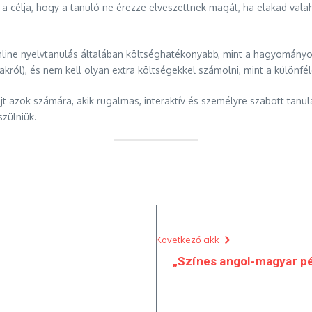
 a célja, hogy a tanuló ne érezze elveszettnek magát, ha elakad val
ine nyelvtanulás általában költséghatékonyabb, mint a hagyományos
akról), és nem kell olyan extra költségekkel számolni, mint a különf
t azok számára, akik rugalmas, interaktív és személyre szabott tanu
szülniük.
Következő cikk
„Színes angol-magyar p