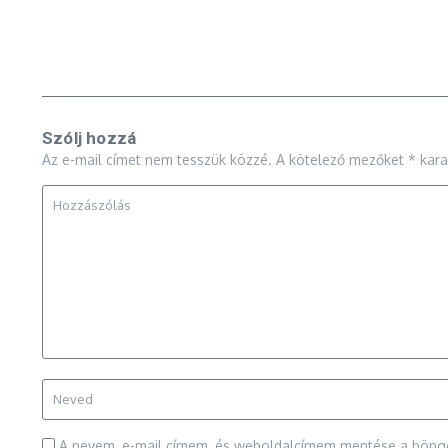
Szólj hozzá
Az e-mail címet nem tesszük közzé.
A kötelező mezőket
*
karak
A nevem, e-mail címem, és weboldalcímem mentése a bön