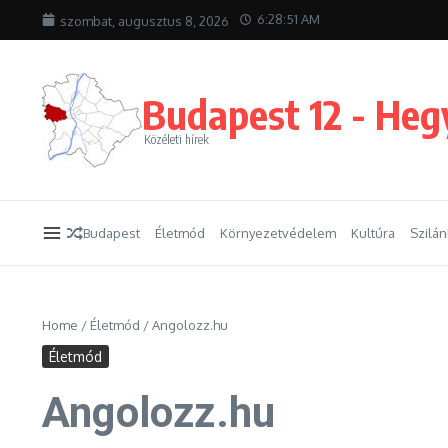
Ugrás a tartalomhoz
6:28:52 AM
szombat, augusztus 8, 2026
Budapest 12 - Heg
Közéleti hírek
Budapest
Életmód
Környezetvédelem
Kultúra
Szilá
Home
/
Életmód
/
Angolozz.hu
Életmód
Angolozz.hu