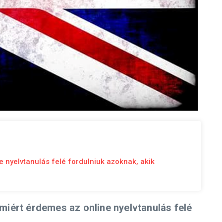
e nyelvtanulás felé fordulniuk azoknak, akik
 miért érdemes az online nyelvtanulás felé