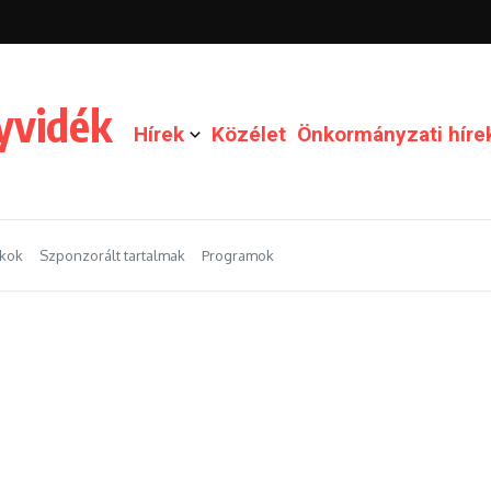
yvidék
Hírek
Közélet
Önkormányzati híre
nkok
Szponzorált tartalmak
Programok