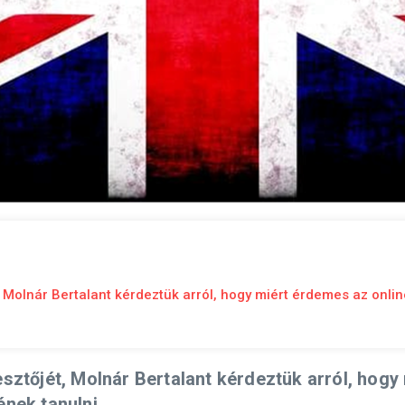
, Molnár Bertalant kérdeztük arról, hogy miért érdemes az onlin
esztőjét, Molnár Bertalant kérdeztük arról, hogy
nek tanulni.