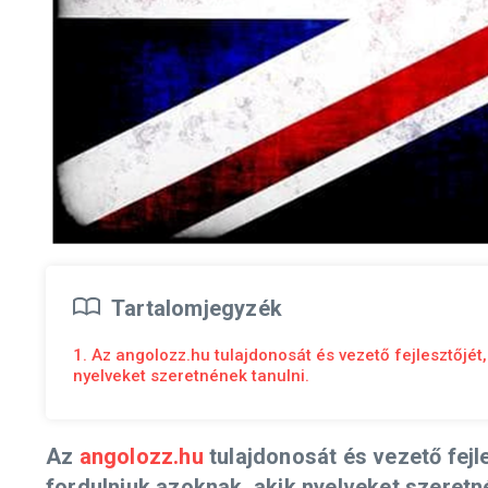
Tartalomjegyzék
1. Az angolozz.hu tulajdonosát és vezető fejlesztőjét
nyelveket szeretnének tanulni.
Az
angolozz.hu
tulajdonosát és vezető fejl
fordulniuk azoknak, akik nyelveket szeretné