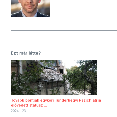
Ezt már látta?
Tovább bontják egykori Tündérhegyi Pszichiátria
elővédett státusz ...
2024.11.23.