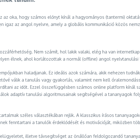
az az oka, hogy számos előnyt kínál a hagyományos (tantermi) oktatás
en igaz az angol nyelvre, amely a globális kommunikáció közös nemz
zzáférhetőség. Nem számít, hol lakik valaki, elég ha van internetka
yen élnek, ahol korlátozottak a normál (offline) angol nyelvtanulási
tempójukban haladjanak. Ez ideális azok számára, akik nehezen tudnák 
hetővé válik a tanulás vagy gyakorlás, valamint nem kell óralemondás
 fordítani az időt. Ezzel összefüggésben számos online platform kínál
ortálok adaptív tanulási algoritmusainak segítségével a tananyagok f
rtalmak széles választékában rejlik. A klasszikus írásos tananyagoko
nek fenntartani a tanulók érdeklődését és motivációját, miközben több
elügyeletet, illetve távsegítséget az önállóan feldolgozandó tananya