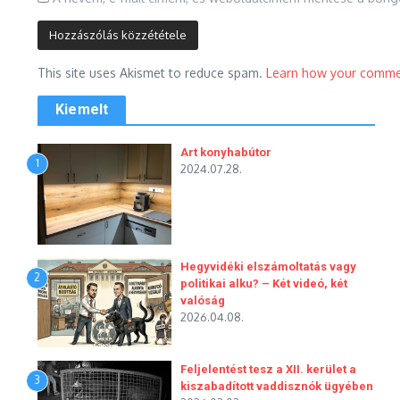
This site uses Akismet to reduce spam.
Learn how your commen
Kiemelt
Art konyhabútor
1
2024.07.28.
Hegyvidéki elszámoltatás vagy
2
politikai alku? – Két videó, két
valóság
2026.04.08.
Feljelentést tesz a XII. kerület a
3
kiszabadított vaddisznók ügyében