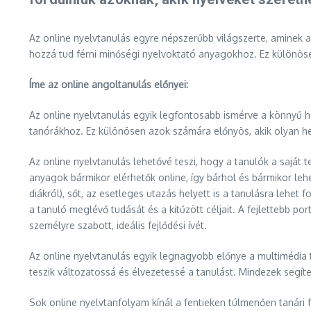
Az online nyelvtanulás egyre népszerűbb világszerte, aminek 
hozzá tud férni minőségi nyelvoktató anyagokhoz. Ez különös
Íme az online angoltanulás előnyei:
Az online nyelvtanulás egyik legfontosabb ismérve a könnyű ho
tanórákhoz. Ez különösen azok számára előnyös, akik olyan hel
Az online nyelvtanulás lehetővé teszi, hogy a tanulók a saját 
anyagok bármikor elérhetők online, így bárhol és bármikor le
diákról), sőt, az esetleges utazás helyett is a tanulásra lehet
a tanuló meglévő tudását és a kitűzött céljait. A fejlettebb p
személyre szabott, ideális fejlődési ívét.
Az online nyelvtanulás egyik legnagyobb előnye a multimédia ta
teszik változatossá és élvezetessé a tanulást. Mindezek segíte
Sok online nyelvtanfolyam kínál a fentieken túlmenően tanári f