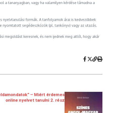
ahol a tananyagban, vagy ha valamilyen kérdése támadna a
 nyelvtanulási formák. A tanfolyamok árai is kedvezőbbek
éle nyomtatott segédeszközök (pl. tankönyv) vagy az utazás.
lási megoldást keresnek, és nem ijednek meg attól, hogy akár
éldamondatok” – Miért érdemes
online nyelvet tanulni 2. rész