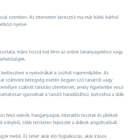
sal szemben. Az interneten keresztül ma már bárki, bárhol
etközi nyelve.
pcsolata, máris hozzá tud férni az online tananyagokhoz vagy
 lehetőségek.
beilleszteni a nyelvórákat a zsúfolt napirendjükbe. Az
sal számolni betegség esetén (legyen szó tanárról vagy
 személyre szabott tanulási ütemtervet, amely figyelembe veszi
olyamatosan igazodnak a tanuló haladásához, biztosítva a diák
n felül videók, hanganyagok, interaktív tesztek és játékok
 irányból, több területen fejlesztik a diákok angoltudását.
gok mellé. Ez lehet akár élő foglalkozás, akár írásos