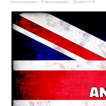
Szerző
krisztinavaros
Nincs hozzászólás
2024.04.17.
17:39