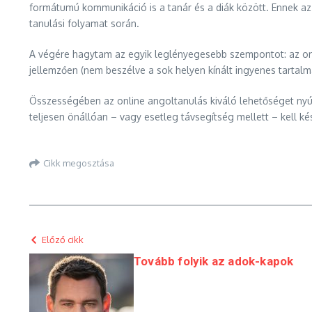
formátumú kommunikáció is a tanár és a diák között. Ennek az
tanulási folyamat során.
A végére hagytam az egyik leglényegesebb szempontot: az onl
jellemzően (nem beszélve a sok helyen kínált ingyenes tartalm
Összességében az online angoltanulás kiváló lehetőséget nyúj
teljesen önállóan – vagy esetleg távsegítség mellett – kell ké
Cikk megosztása
Előző cikk
Tovább folyik az adok-kapok