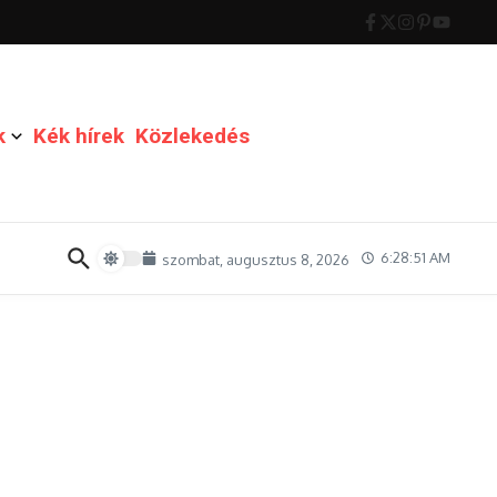
k
Kék hírek
Közlekedés
6:28:52 AM
szombat, augusztus 8, 2026